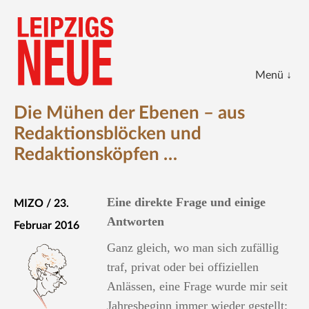
Die Mühen der Ebenen – aus
START
Redaktionsblöcken und
ARCHIV
Redaktionsköpfen …
KALENDERBLATT
KOLUMNEN
Eine direkte Frage und einige
MIZO / 23.
Antworten
BLOG
Februar 2016
Ganz gleich, wo man sich zufällig
DIE ZEITUNG
traf, privat oder bei offiziellen
IMPRESSUM
Anlässen, eine Frage wurde mir seit
Jahresbeginn immer wieder gestellt: